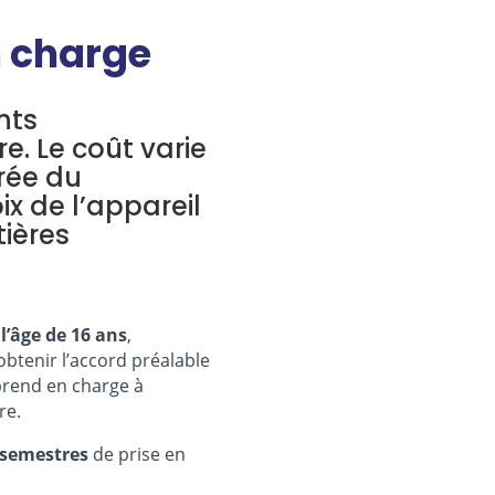
n charge
nts
re. Le coût varie
rée du
ix de l’appareil
tières
l’âge de 16 ans
,
obtenir l’accord préalable
 prend en charge à
re.
 semestres
de prise en