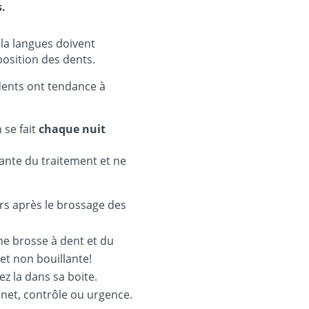
.
t la langues doivent
position des dents.
 dents ont tendance à
 se fait
chaque nuit
rante du traitement et ne
irs après le brossage des
ne brosse à dent et du
 et non bouillante!
z la dans sa boite.
inet, contrôle ou urgence.